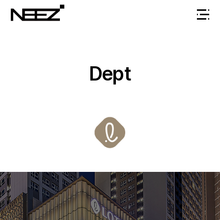
전
체
메
뉴
Dept
열
기